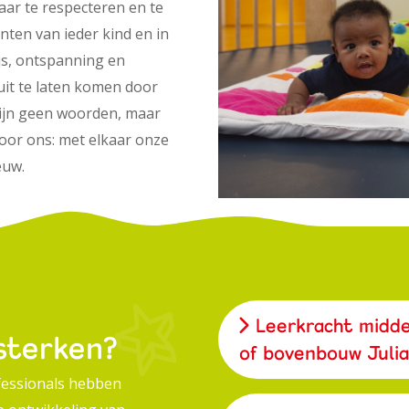
aar te respecteren en te
enten van ieder kind en in
s, ontspanning en
uit te laten komen door
 zijn geen woorden, maar
oor ons: met elkaar onze
euw.
Leerkracht midd
sterken?
of bovenbouw Juli
fessionals hebben