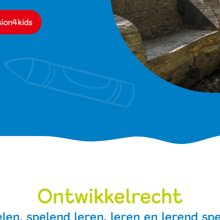
sion4kids
Ontwikkelrecht
len, spelend leren, leren en lerend sp