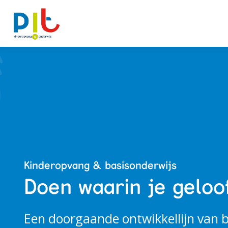
Ontwikkellijn
Alles over PIT
Kindcentra
Kinderopvang & basisonderwijs
Doen waarin je geloof
Actueel
Een doorgaande ontwikkellijn van 