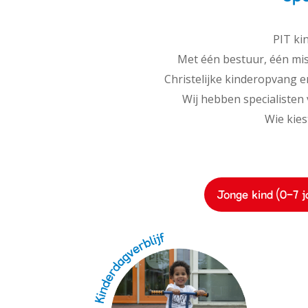
PIT ki
Met één bestuur, één miss
Christelijke kinderopvang en
Wij hebben specialisten v
Wie kies
Jonge kind (0-7 j