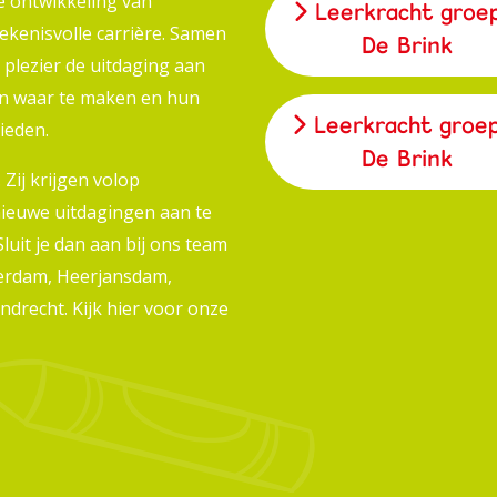
de ontwikkeling van
Leerkracht groe
ekenisvolle carrière. Samen
De Brink
 plezier de uitdaging aan
n waar te maken en hun
Leerkracht groe
ieden.
De Brink
Zij krijgen volop
nieuwe uitdagingen aan te
luit je dan aan bij ons team
sserdam, Heerjansdam,
ndrecht. Kijk
hier
voor onze