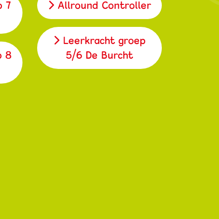
p 7
Allround Controller
Leerkracht groep
p 8
5/6 De Burcht