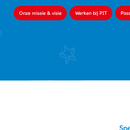
Alles bij de hand
Onze missie & visie
Werken bij PIT
Pas
Werken bij PIT
Spe