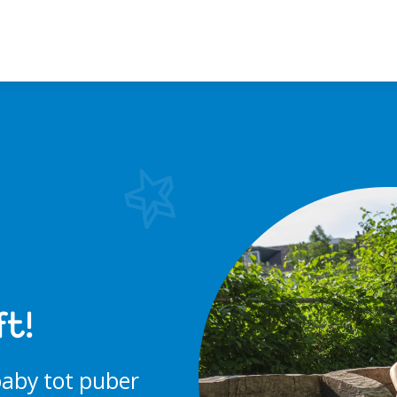
t!
baby tot puber