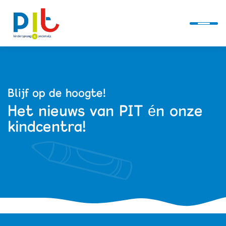
Ontwikkellijn
Blijf op de hoogte!
Het nieuws van PIT én onze
Alles over PIT
kindcentra!
Kindcentra
Actueel