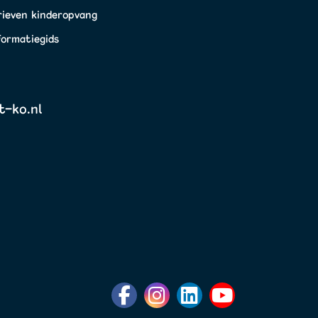
rieven kinderopvang
formatiegids
t-ko.nl