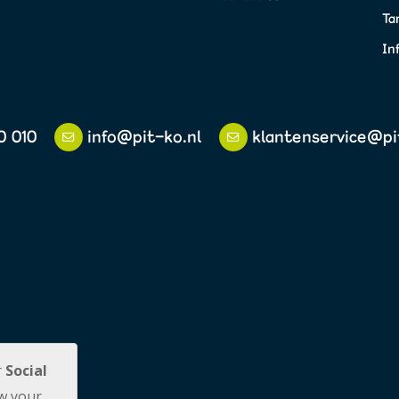
Ta
In
0 010
info@pit-ko.nl
klantenservice@pi
r
Social
w your