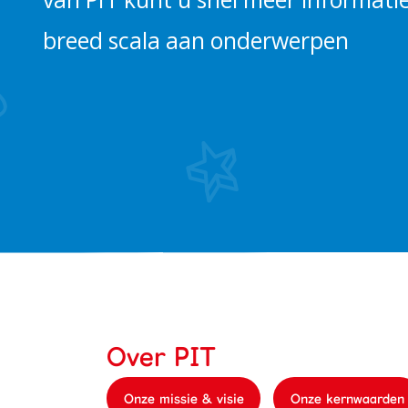
Alles bij de hand
breed scala aan onderwerpen
Werken bij PIT
Over PIT
Onze missie & visie
Onze kernwaarden