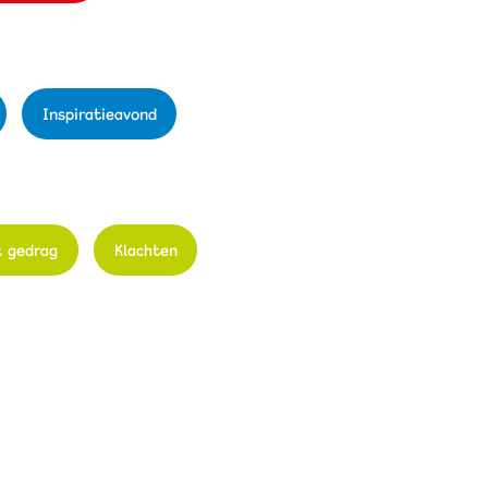
Inspiratieavond
 gedrag
Klachten