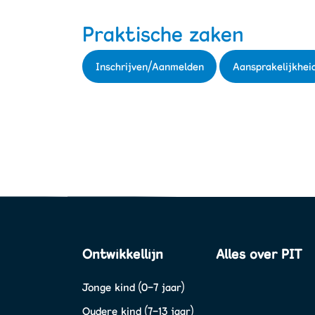
Praktische zaken
Inschrijven/Aanmelden
Aansprakelijkhei
Ontwikkellijn
Alles over PIT
Jonge kind (0-7 jaar)
Oudere kind (7-13 jaar)