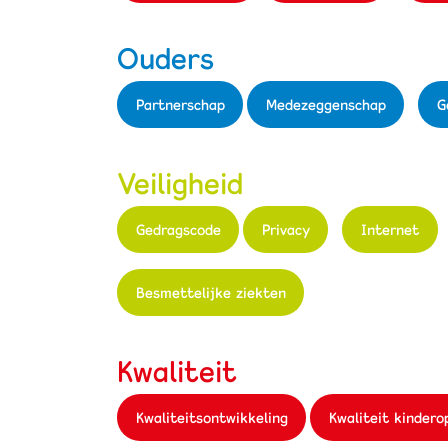
Ouders
Partnerschap
Medezeggenschap
G
Veiligheid
Gedragscode
Privacy
Internet
Besmettelijke ziekten
Kwaliteit
Kwaliteitsontwikkeling
Kwaliteit kindero