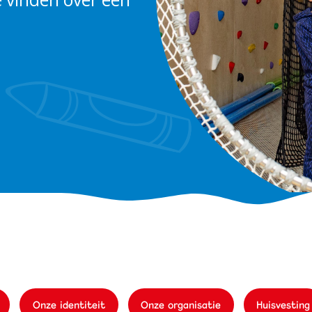
Onze identiteit
Onze organisatie
Huisvesting