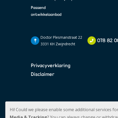
Passend
ontwikkelaanbod
Doctor Plesmanstraat 22
078 82 0
3331 KH Zwijndrecht
Privacyverklaring
Disclaimer
Hi! Could we please enable some additional services fo
Media & Tracking
? You can always change or withdra