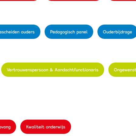
escheiden ouders
Pedagogisch panel
Ouderbijdrage
Vertrouwenspersoon & Aandachtfunctionaris
Ongewenst
pvang
Kwaliteit onderwijs