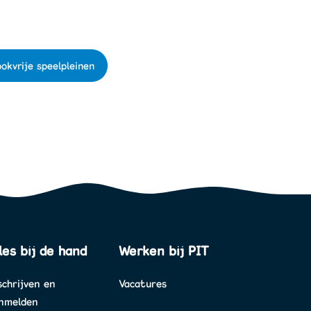
okvrije speelpleinen
les bij de hand
Werken bij PIT
schrijven en
Vacatures
nmelden