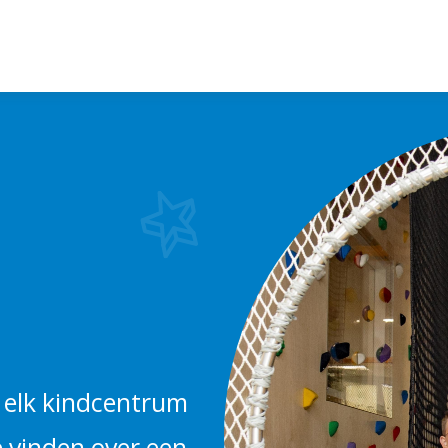
n elk kindcentrum
e vinden over een