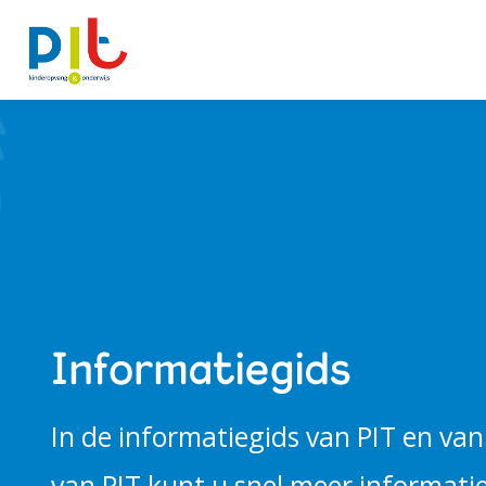
Ontwikkellijn
Alles over PIT
Kindcentra
Informatiegids
Actueel
In de informatiegids van PIT en va
van PIT kunt u snel meer informati