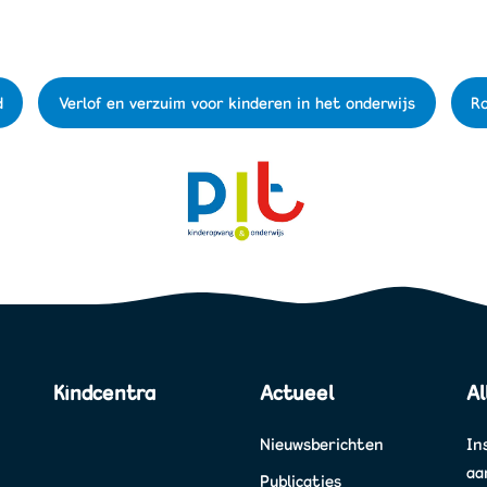
d
Verlof en verzuim voor kinderen in het onderwijs
Ro
Kindcentra
Actueel
Al
Nieuwsberichten
In
aa
Publicaties