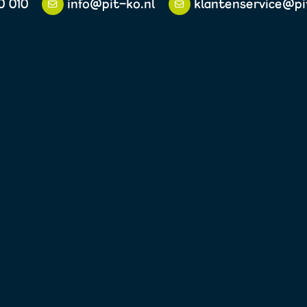
0 010
info@pit-ko.nl
klantenservice@pi