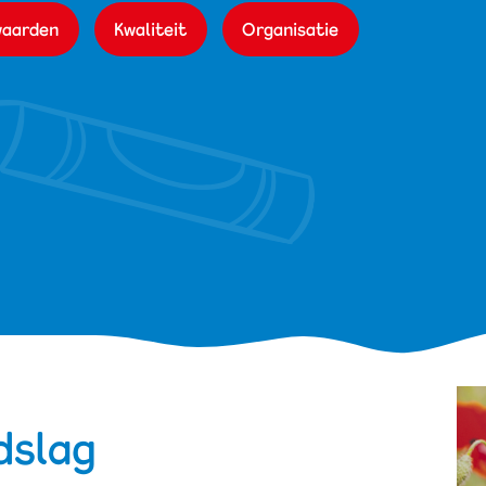
waarden
Kwaliteit
Organisatie
dslag