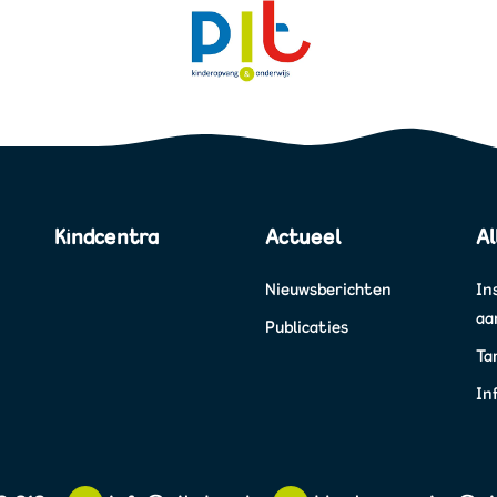
Kindcentra
Actueel
Al
Nieuwsberichten
In
aa
Publicaties
Ta
In