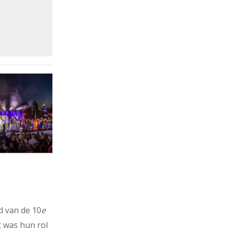
d van de 10
e
t was hun rol