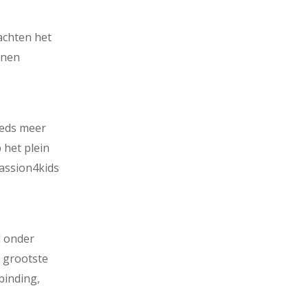
achten het
enen
eeds meer
 het plein
Passion4kids
d onder
e grootste
binding,