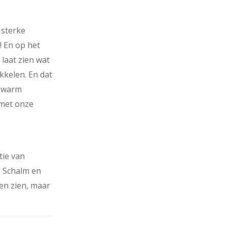
 sterke
! En op het
laat zien wat
kkelen. En dat
n warm
 met onze
tie van
e Schalm en
en zien, maar