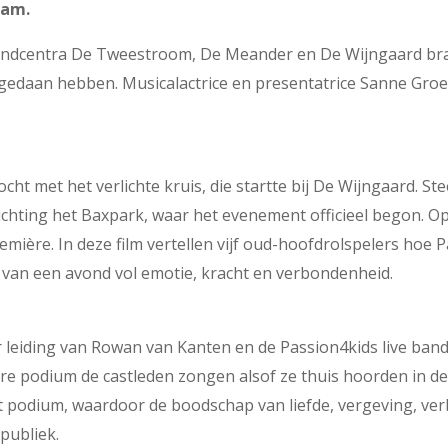
eam.
e kindcentra De Tweestroom, De Meander en De Wijngaard br
s gedaan hebben. Musicalactrice en presentatrice Sanne Gro
 met het verlichte kruis, die startte bij De Wijngaard. St
ichting het Baxpark, waar het evenement officieel begon. Op
remière. In deze film vertellen vijf oud-hoofdrolspelers hoe 
t van een avond vol emotie, kracht en verbondenheid.
 leiding van Rowan van Kanten en de Passion4kids live ban
ere podium de castleden zongen alsof ze thuis hoorden in d
t podium, waardoor de boodschap van liefde, vergeving, ver
publiek.