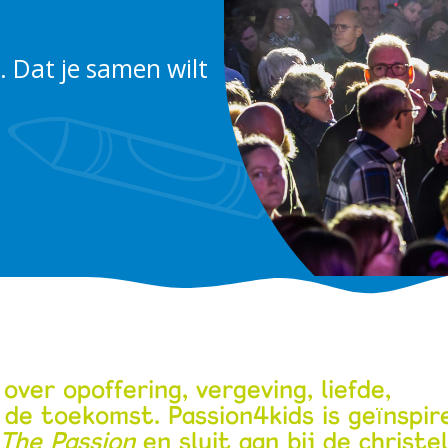
. Dat je samen wilt
 over opoffering, vergeving,
liefde,
de toekomst. Passion4kids is geïnspir
The Passion
en sluit aan bij de christel