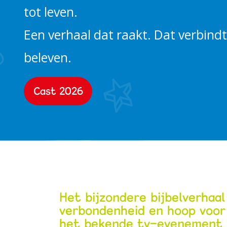
tot leven.
Alles bij de hand
Een verhaal dat raakt. Dat verbindt
Werken bij PIT
beleven.
Cast 2026
Het bijzondere bijbelverhaal
verbondenheid en hoop voor 
het bekende tv‑evenement