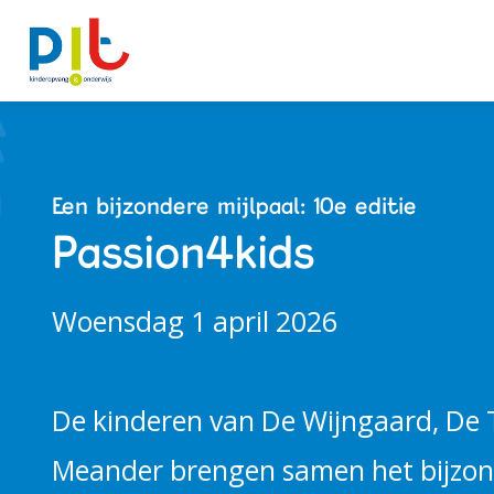
Ontwikkellijn
Een bijzondere mijlpaal: 10e editie
Passion4kids
Alles over PIT
Woensdag 1 april 2026
Kindcentra
De kinderen van De Wijngaard, De
Actueel
Meander brengen samen het bijzond