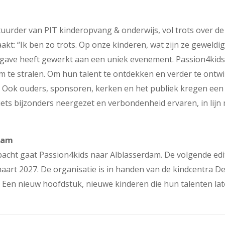
stuurder van PIT kinderopvang & onderwijs, vol trots over de
t: “Ik ben zo trots. Op onze kinderen, wat zijn ze geweldig
vergave heeft gewerkt aan een uniek evenement. Passion4kids 
om te stralen. Om hun talent te ontdekken en verder te ontwi
.” Ook ouders, sponsoren, kerken en het publiek kregen ee
iets bijzonders neergezet en verbondenheid ervaren, in lijn
rdam
bacht gaat Passion4kids naar Alblasserdam. De volgende edi
aart 2027. De organisatie is in handen van de kindcentra D
 Een nieuw hoofdstuk, nieuwe kinderen die hun talenten lat